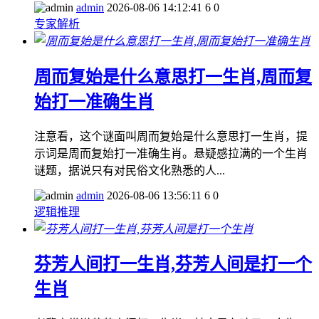
admin
2026-08-06 14:12:41
6
0
专家解析
周而复始是什么意思打一生肖,周而复
始打一准确生肖
注意看，这个谜面叫周而复始是什么意思打一生肖，提
示词是周而复始打一准确生肖。悬疑感拉满的一个生肖
谜题，据说只有对民俗文化熟悉的人...
admin
2026-08-06 13:56:11
6
0
逻辑推理
芬芳人间打一生肖,芬芳人间是打一个
生肖