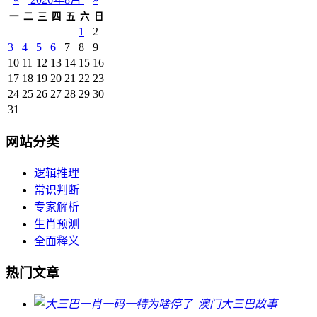
一
二
三
四
五
六
日
1
2
3
4
5
6
7
8
9
10
11
12
13
14
15
16
17
18
19
20
21
22
23
24
25
26
27
28
29
30
31
网站分类
逻辑推理
常识判断
专家解析
生肖预测
全面释义
热门文章