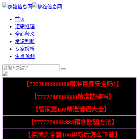
首页
逻辑推理
全面释义
常识判断
专家解析
生肖预测
76
【7777888888888精准百度安全吗?】
76
【7777788888888精准防骗吗】
7
【管家婆100精准谜语大全】
12
【7777778888888精准防骗方法】
19
【挂牌之全篇100更新后怎么下载】