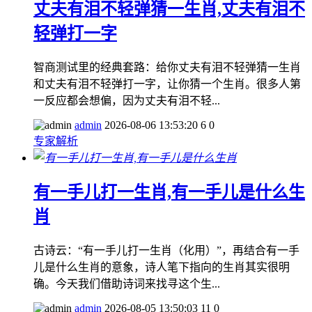
丈夫有泪不轻弹猜一生肖,丈夫有泪不
轻弹打一字
智商测试里的经典套路：给你丈夫有泪不轻弹猜一生肖
和丈夫有泪不轻弹打一字，让你猜一个生肖。很多人第
一反应都会想偏，因为丈夫有泪不轻...
admin
2026-08-06 13:53:20
6
0
专家解析
有一手儿打一生肖,有一手儿是什么生
肖
古诗云：“有一手儿打一生肖（化用）”，再结合有一手
儿是什么生肖的意象，诗人笔下指向的生肖其实很明
确。今天我们借助诗词来找寻这个生...
admin
2026-08-05 13:50:03
11
0