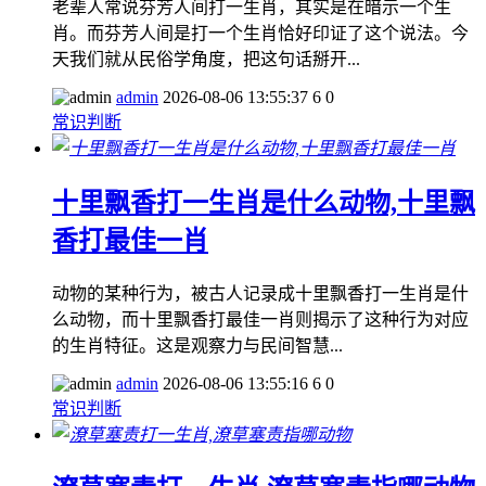
老辈人常说芬芳人间打一生肖，其实是在暗示一个生
肖。而芬芳人间是打一个生肖恰好印证了这个说法。今
天我们就从民俗学角度，把这句话掰开...
admin
2026-08-06 13:55:37
6
0
常识判断
十里飘香打一生肖是什么动物,十里飘
香打最佳一肖
动物的某种行为，被古人记录成十里飘香打一生肖是什
么动物，而十里飘香打最佳一肖则揭示了这种行为对应
的生肖特征。这是观察力与民间智慧...
admin
2026-08-06 13:55:16
6
0
常识判断