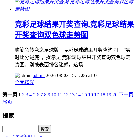
竞彩足球结果开奖查询,竞彩足球结果
开奖查询双色球走势图
脑筋急转弯之足球版！竞彩足球结果开奖查询 打一“实
时比分谜底”，提示是 竞彩足球结果开奖查询双色球走
势图。别被表面排名迷惑，这场...
admin
2026-08-03 15:17:06
21
0
全面释义
第一页
1
2
3
4
5
6
7
8
9
10
11
12
13
14
15
16
17
18
19
20
下一页
尾页
搜索
Search
«
2026年8月
»