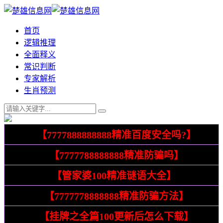
首页
逻辑推理
全面释义
常识判断
专家解析
生肖预测
76
【7777888888888精准百度安全吗?】
76
【7777788888888精准防骗吗】
7
【管家婆100精准谜语大全】
12
【7777778888888精准防骗方法】
19
【挂牌之全篇100更新后怎么下载】