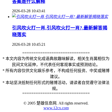
答案是什么解释
2026-03-28 10:43:41
引风吹火打一肖,引风吹火打一肖?,最新解答揭
晓落实
2026-03-28 10:45:21
==============================
* 本文内容为传统文化成语典故趣味解读，相关生肖属相仅为
民间文化延伸，不代表任何客观事实或预测结论。
* 所有内容仅供文化娱乐参考，不构成任何投资、中奖或赌博
建议。
* 本站坚决抵制任何形式的赌博活动，请读者自觉遵守法律法
规。
==============================
© 2005 楚雄信息网. All rights reserved.
www.12cx.com