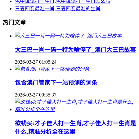
色中饿鬼打一生肖,色中饿鬼打一生肖怎么猜
三妻四妾最准一肖,三妻四妾最准的生肖
热门文章
大三巴一肖一码一特为啥停了_澳门大三巴故事
2026-03-27 01:05:24
包含澳门管家下一站预测的词条
2026-03-27 00:35:37
欲钱买:才子佳人打一生肖,才子佳人打一生肖是
什么,精准分析全在这里