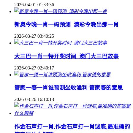
2026-04-01 01:33:36
新奥今晚一肖一码预测_澳彩今晚出那一肖
2026-03-27 03:40:25
大三巴一肖一特开奖时间_澳门大三巴故事
2026-03-27 02:40:17
管家一婆一肖谁预测坐收渔利 管家婆的意思
2026-03-26 16:10:13
作金石声打一肖,作金石声打一肖谜底,最准确的