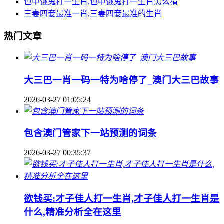
色中饿鬼打一生肖,色中饿鬼打一生肖怎么猜
三妻四妾最准一肖,三妻四妾最准的生肖
热门文章
大三巴一肖一码一特为啥停了_澳门大三巴故事
2026-03-27 01:05:24
包含澳门管家下一站预测的词条
2026-03-27 00:35:37
欲钱买:才子佳人打一生肖,才子佳人打一生肖是
什么,精准分析全在这里