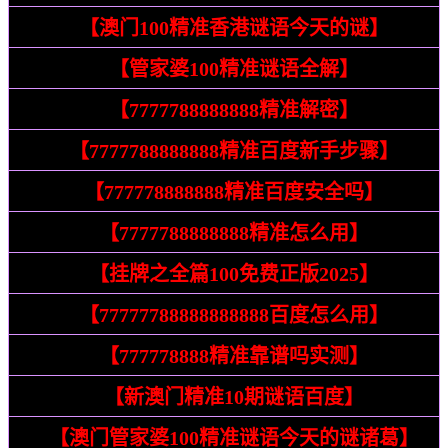
25
【澳门100精准香港谜语今天的谜】
28
【管家婆100精准谜语全解】
30
【7777788888888精准解密】
58
【7777788888888精准百度新手步骤】
73
【777778888888精准百度安全吗】
51
【7777788888888精准怎么用】
55
【挂牌之全篇100免费正版2025】
57
【77777788888888888百度怎么用】
59
【777778888精准靠谱吗实测】
60
【新澳门精准10期谜语百度】
61
【澳门管家婆100精准谜语今天的谜诸葛】