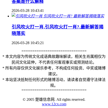
答案是什么解释
2026-03-28 10:43:41
引风吹火打一肖,引风吹火打一肖?,最新解答揭
晓落实
2026-03-28 10:45:21
==============================
* 本文内容为传统文化成语典故趣味解读，相关生肖属相仅为
民间文化延伸，不代表任何客观事实或预测结论。
* 所有内容仅供文化娱乐参考，不构成任何投资、中奖或赌博
建议。
* 本站坚决抵制任何形式的赌博活动，请读者自觉遵守法律法
规。
==============================
© 2005 楚雄信息网. All rights reserved.
www.12cx.com