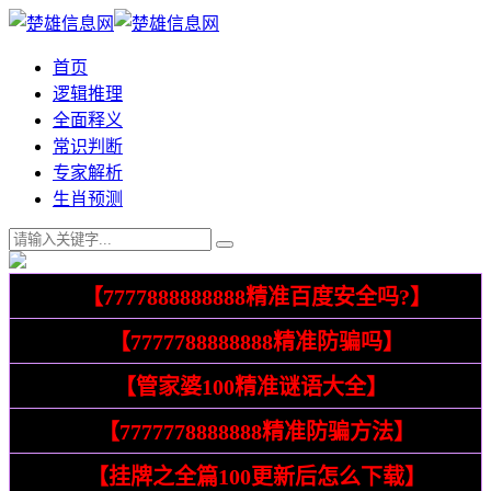
首页
逻辑推理
全面释义
常识判断
专家解析
生肖预测
76
【7777888888888精准百度安全吗?】
76
【7777788888888精准防骗吗】
7
【管家婆100精准谜语大全】
12
【7777778888888精准防骗方法】
19
【挂牌之全篇100更新后怎么下载】